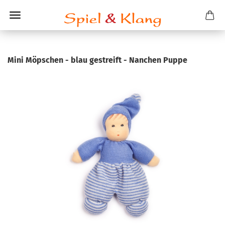
Mini Möp­schen - blau ge­streift - Nan­chen Puppe