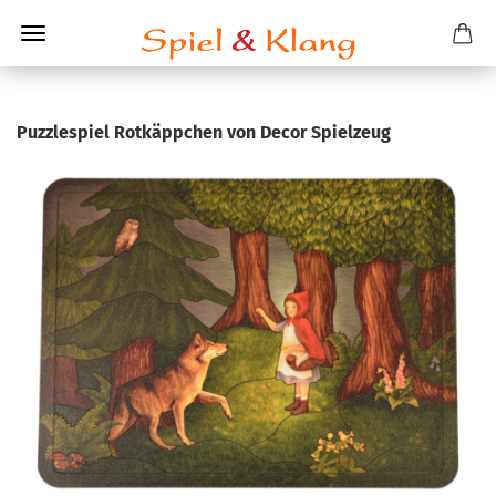
Puz­zle­spiel Rot­käpp­chen von Decor Spiel­zeug