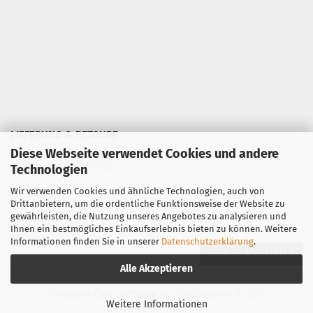
LIEFERUNG & RETOURE
Diese Webseite verwendet Cookies und andere
»
Versand & Zahlung
Technologien
»
Retoure
Wir verwenden Cookies und ähnliche Technologien, auch von
Drittanbietern, um die ordentliche Funktionsweise der Website zu
gewährleisten, die Nutzung unseres Angebotes zu analysieren und
Ihnen ein bestmögliches Einkaufserlebnis bieten zu können. Weitere
Informationen finden Sie in unserer
Datenschutzerklärung
.
Vertrag widerrufen
Alle Akzeptieren
Shopping Cart Software
by Gambio.com © 2026
Weitere Informationen